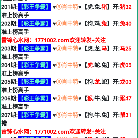
201期:
【彩王争霸】
♥️
③肖中特
♥️【虎.兔.
猪
】开:
猪32
准上榜高手
202期:
【彩王争霸】
♥️
③肖中特
♥️【狗.鸡.
兔
】开:
兔40
准上榜高手
雷锋心水网：1771002.com欢迎转发+关注
203期:
【彩王争霸】
♥️
③肖中特
♥️【虎.龙.
马
】开:
马25
准上榜高手
204期:
【彩王争霸】
♥️
③肖中特
♥️【
虎
.蛇.兔】开:
虎05
准上榜高手
205期:
【彩王争霸】
♥️
③肖中特
♥️【狗.
龙
.蛇】开:
龙03
准上榜高手
206期:
【彩王争霸】
♥️
③肖中特
♥️【
猴
.牛.兔】开:
猴47
准上榜高手
207期:
【彩王争霸】
♥️
③肖中特
♥️【狗.牛.兔】开:
鼠31
错
雷锋心水网：1771002.com欢迎转发+关注