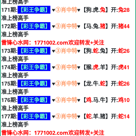
准上榜高手
171期:
【彩王争霸】
♥️
③肖中特
♥️【狗.虎.
兔
】开:
兔28
准上榜高手
172期:
【彩王争霸】
♥️
③肖中特
♥️【马.兔.
猪
】开:
猪44
准上榜高手
雷锋心水网：1771002.com欢迎转发+关注
173期:
【彩王争霸】
♥️
③肖中特
♥️【狗.
蛇
.兔】开:
蛇26
准上榜高手
174期:
【彩王争霸】
♥️
③肖中特
♥️【猴.
虎
.羊】开:
虎41
准上榜高手
175期:
【彩王争霸】
♥️
③肖中特
♥️【龙.牛.
蛇
】开:
蛇26
准上榜高手
176期:
【彩王争霸】
♥️
③肖中特
♥️【
鸡
.马.牛】开:
鸡10
准上榜高手
177期:
【彩王争霸】
♥️
③肖中特
♥️【
蛇
.羊.猪】开:
蛇14
准上榜高手
雷锋心水网：1771002.com欢迎转发+关注