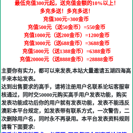
最低充值300元起，送充值金额的10%以上！
多充多送！多充多送！
充值300元=300金币
充值500元（送50金币）=550金币
充值1000元（送200金币）=1200金币
充值3000元（送688金币）=3688金币
充值5000元（送1388金币）=6388金币
充值20000元（送8888金币）=28888金币
主要你有实力，都可以来发表,本站大量邀请五湖四海高
手来本站发表。
达到出售要求的高手，请将注册用户名联系论坛客服审
核通过，同时交50000元购买高手用户发表功能，购买
发表功能成功后你的用户就有发表功能，发表不能违反
澳彩本平台规定，如发表带有联系方式，一次警告，二
次删除用户名，同时永不再录用。本平台发表资料规则
请看下面要求: