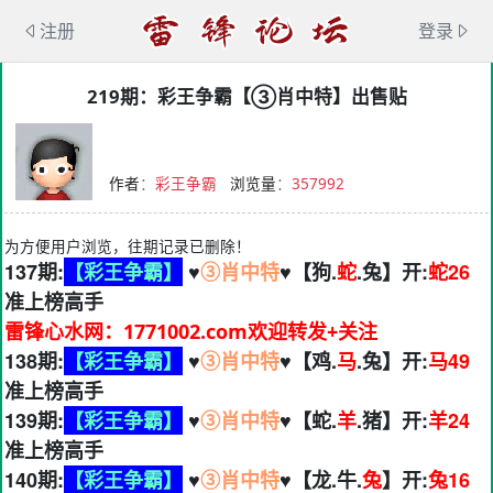
注册
登录
219期：彩王争霸【③肖中特】出售贴
作者
：
彩王争霸
浏览量
：
357992
为方便用户浏览，往期记录已删除！
137期:
【彩王争霸】
♥️
③肖中特
♥️【狗.
蛇
.兔】开:
蛇26
准上榜高手
雷锋心水网：1771002.com欢迎转发+关注
138期:
【彩王争霸】
♥️
③肖中特
♥️【鸡.
马
.兔】开:
马49
准上榜高手
139期:
【彩王争霸】
♥️
③肖中特
♥️【蛇.
羊
.猪】开:
羊24
准上榜高手
140期:
【彩王争霸】
♥️
③肖中特
♥️【龙.牛.
兔
】开:
兔16