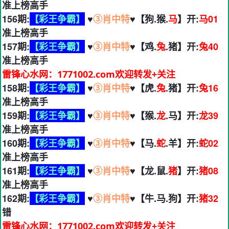
准上榜高手
156期:
【彩王争霸】
♥️
③肖中特
♥️【狗.猴.
马
】开:
马01
准上榜高手
157期:
【彩王争霸】
♥️
③肖中特
♥️【鸡.
兔
.猪】开:
兔40
准上榜高手
雷锋心水网：1771002.com欢迎转发+关注
158期:
【彩王争霸】
♥️
③肖中特
♥️【虎.
兔
.猪】开:
兔16
准上榜高手
159期:
【彩王争霸】
♥️
③肖中特
♥️【猴.
龙
.马】开:
龙39
准上榜高手
160期:
【彩王争霸】
♥️
③肖中特
♥️【马.
蛇
.羊】开:
蛇02
准上榜高手
161期:
【彩王争霸】
♥️
③肖中特
♥️【龙.鼠.
猪
】开:
猪08
准上榜高手
162期:
【彩王争霸】
♥️
③肖中特
♥️【牛.马.狗】开:
猪32
错
雷锋心水网：1771002.com欢迎转发+关注