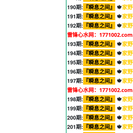
190期:
『瞬息之间』
🍁
家野
191期:
『瞬息之间』
🍁
家野
192期:
『瞬息之间』
🍁
家野
雷锋心水网：1771002.c
193期:
『瞬息之间』
🍁
家野
194期:
『瞬息之间』
🍁
家野
195期:
『瞬息之间』
🍁
家野
196期:
『瞬息之间』
🍁
家野
197期:
『瞬息之间』
🍁
家野
雷锋心水网：1771002.c
198期:
『瞬息之间』
🍁
家野
199期:
『瞬息之间』
🍁
家野
200期:
『瞬息之间』
🍁
家野
201期:
『瞬息之间』
🍁
家野