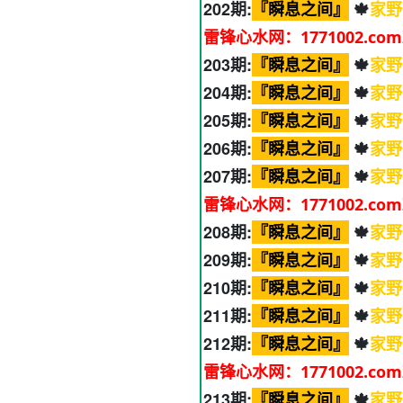
202期:
『瞬息之间』
🍁
家野
雷锋心水网：1771002.c
203期:
『瞬息之间』
🍁
家野
204期:
『瞬息之间』
🍁
家野
205期:
『瞬息之间』
🍁
家野
206期:
『瞬息之间』
🍁
家野
207期:
『瞬息之间』
🍁
家野
雷锋心水网：1771002.c
208期:
『瞬息之间』
🍁
家野
209期:
『瞬息之间』
🍁
家野
210期:
『瞬息之间』
🍁
家野
211期:
『瞬息之间』
🍁
家野
212期:
『瞬息之间』
🍁
家野
雷锋心水网：1771002.c
213期:
『瞬息之间』
🍁
家野