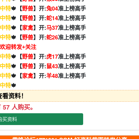
中特
🍁【
野兽
】开:
兔04
准上榜高手
中特
🍁【
野兽
】开:
蛇14
准上榜高手
中特
🍁【
家禽
】开:
马37
准上榜高手
中特
🍁【
野兽
】开:
蛇26
准上榜高手
om欢迎转发+关注
中特
🍁【
野兽
】开:
虎17
准上榜高手
中特
🍁【
野兽
】开:
鼠43
准上榜高手
中特
🍁【
家禽
】开:
羊48
准上榜高手
中特
🍁
查看资料！
 57 人购买。
购买资料