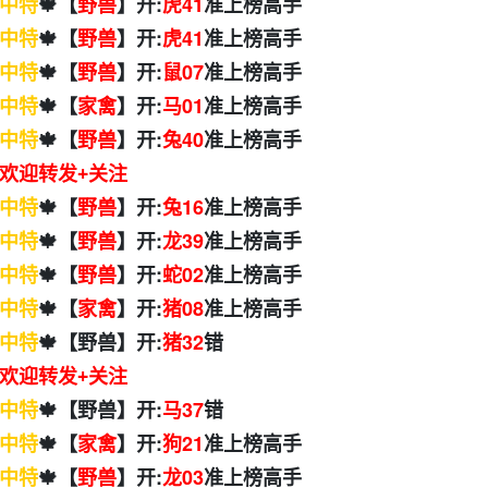
中特
🍁【
野兽
】开:
虎41
准上榜高手
中特
🍁【
野兽
】开:
虎41
准上榜高手
中特
🍁【
野兽
】开:
鼠07
准上榜高手
中特
🍁【
家禽
】开:
马01
准上榜高手
中特
🍁【
野兽
】开:
兔40
准上榜高手
om欢迎转发+关注
中特
🍁【
野兽
】开:
兔16
准上榜高手
中特
🍁【
野兽
】开:
龙39
准上榜高手
中特
🍁【
野兽
】开:
蛇02
准上榜高手
中特
🍁【
家禽
】开:
猪08
准上榜高手
中特
🍁【野兽】开:
猪32
错
om欢迎转发+关注
中特
🍁【野兽】开:
马37
错
中特
🍁【
家禽
】开:
狗21
准上榜高手
中特
🍁【
野兽
】开:
龙03
准上榜高手