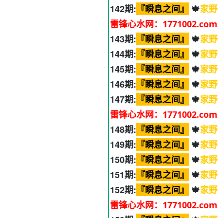
142期:
『瞬息之间』
🍁
家野
雷锋心水网：1771002.c
143期:
『瞬息之间』
🍁
家野
144期:
『瞬息之间』
🍁
家野
145期:
『瞬息之间』
🍁
家野
146期:
『瞬息之间』
🍁
家野
147期:
『瞬息之间』
🍁
家野
雷锋心水网：1771002.c
148期:
『瞬息之间』
🍁
家野
149期:
『瞬息之间』
🍁
家野
150期:
『瞬息之间』
🍁
家野
151期:
『瞬息之间』
🍁
家野
152期:
『瞬息之间』
🍁
家野
雷锋心水网：1771002.c