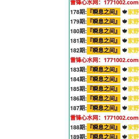
雷锋心水网：1771002.c
178期:
『瞬息之间』
🍁
家野
179期:
『瞬息之间』
🍁
家野
180期:
『瞬息之间』
🍁
家野
181期:
『瞬息之间』
🍁
家野
182期:
『瞬息之间』
🍁
家野
雷锋心水网：1771002.c
183期:
『瞬息之间』
🍁
家野
184期:
『瞬息之间』
🍁
家野
185期:
『瞬息之间』
🍁
家野
186期:
『瞬息之间』
🍁
家野
187期:
『瞬息之间』
🍁
家野
雷锋心水网：1771002.c
188期:
『瞬息之间』
🍁
家野
189期:
『瞬息之间』
🍁
家野