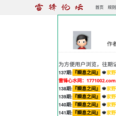
首页
雷锋高手论
规则
作
为方便用户浏览，往期
137期:
『瞬息之间』
🍁
家野
雷锋心水网：1771002.c
138期:
『瞬息之间』
🍁
家野
139期:
『瞬息之间』
🍁
家野
140期:
『瞬息之间』
🍁
家野
141期:
『瞬息之间』
🍁
家野