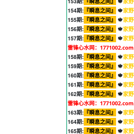
153期:
『瞬息之间』
🍁
家野
154期:
『瞬息之间』
🍁
家野
155期:
『瞬息之间』
🍁
家野
156期:
『瞬息之间』
🍁
家野
157期:
『瞬息之间』
🍁
家野
雷锋心水网：1771002.c
158期:
『瞬息之间』
🍁
家野
159期:
『瞬息之间』
🍁
家野
160期:
『瞬息之间』
🍁
家野
161期:
『瞬息之间』
🍁
家野
162期:
『瞬息之间』
🍁
家野
雷锋心水网：1771002.c
163期:
『瞬息之间』
🍁
家野
164期:
『瞬息之间』
🍁
家野
165期:
『瞬息之间』
🍁
家野