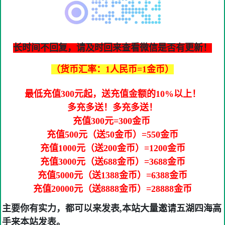
长时间不回复，请及时回来查看微信是否有更新！
（货币汇率：1人民币=1金币）
最低充值300元起，送充值金额的10%以上！
多充多送！多充多送！
充值300元=300金币
充值500元（送50金币）=550金币
充值1000元（送200金币）=1200金币
充值3000元（送688金币）=3688金币
充值5000元（送1388金币）=6388金币
充值20000元（送8888金币）=28888金币
主要你有实力，都可以来发表,本站大量邀请五湖四海高
手来本站发表。