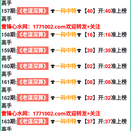
高手
157期:
《老谋深算》
🍄
一码中特
🍄【
40
】开:
40
准上榜
高手
雷锋心水网：1771002.com欢迎转发+关注
158期:
《老谋深算》
🍄
一码中特
🍄【
16
】开:
16
准上榜
高手
159期:
《老谋深算》
🍄
一码中特
🍄【
39
】开:
39
准上榜
高手
160期:
《老谋深算》
🍄
一码中特
🍄【
02
】开:
02
准上榜
高手
161期:
《老谋深算》
🍄
一码中特
🍄【
08
】开:
08
准上榜
高手
162期:
《老谋深算》
🍄
一码中特
🍄【
32
】开:
32
准上榜
高手
雷锋心水网：1771002.com欢迎转发+关注
163期:
《老谋深算》
🍄
一码中特
🍄【
37
】开:
37
准上榜
高手