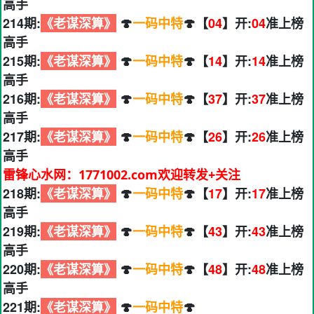
高手
214期:
《老谋深算》
🍄
一码中特
🍄【
04
】开:
04
准上榜
高手
215期:
《老谋深算》
🍄
一码中特
🍄【
14
】开:
14
准上榜
高手
216期:
《老谋深算》
🍄
一码中特
🍄【
37
】开:
37
准上榜
高手
217期:
《老谋深算》
🍄
一码中特
🍄【
26
】开:
26
准上榜
高手
雷锋心水网：1771002.com欢迎转发+关注
218期:
《老谋深算》
🍄
一码中特
🍄【
17
】开:
17
准上榜
高手
219期:
《老谋深算》
🍄
一码中特
🍄【
43
】开:
43
准上榜
高手
220期:
《老谋深算》
🍄
一码中特
🍄【
48
】开:
48
准上榜
高手
221期:
《老谋深算》
🍄
一码中特
🍄