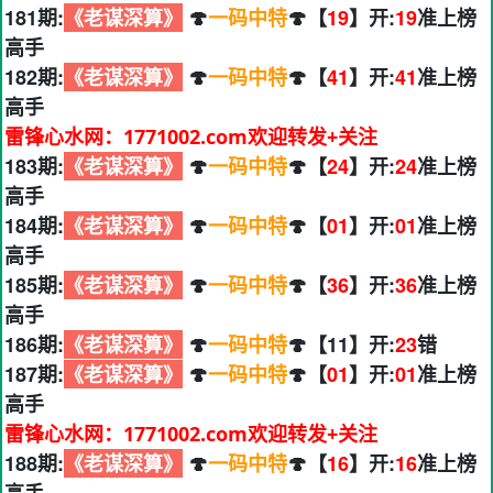
181期:
《老谋深算》
🍄
一码中特
🍄【
19
】开:
19
准上榜
高手
182期:
《老谋深算》
🍄
一码中特
🍄【
41
】开:
41
准上榜
高手
雷锋心水网：1771002.com欢迎转发+关注
183期:
《老谋深算》
🍄
一码中特
🍄【
24
】开:
24
准上榜
高手
184期:
《老谋深算》
🍄
一码中特
🍄【
01
】开:
01
准上榜
高手
185期:
《老谋深算》
🍄
一码中特
🍄【
36
】开:
36
准上榜
高手
186期:
《老谋深算》
🍄
一码中特
🍄【11】开:
23
错
187期:
《老谋深算》
🍄
一码中特
🍄【
01
】开:
01
准上榜
高手
雷锋心水网：1771002.com欢迎转发+关注
188期:
《老谋深算》
🍄
一码中特
🍄【
16
】开:
16
准上榜