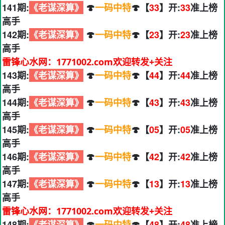
141期:
《老谋深算》
🍄
一码中特
🍄【
33
】开:
33
准上榜
高手
142期:
《老谋深算》
🍄
一码中特
🍄【
23
】开:
23
准上榜
高手
雷锋心水网：1771002.com欢迎转发+关注
143期:
《老谋深算》
🍄
一码中特
🍄【
44
】开:
44
准上榜
高手
144期:
《老谋深算》
🍄
一码中特
🍄【
43
】开:
43
准上榜
高手
145期:
《老谋深算》
🍄
一码中特
🍄【
05
】开:
05
准上榜
高手
146期:
《老谋深算》
🍄
一码中特
🍄【
42
】开:
42
准上榜
高手
147期:
《老谋深算》
🍄
一码中特
🍄【
13
】开:
13
准上榜
高手
雷锋心水网：1771002.com欢迎转发+关注
148期:
《老谋深算》
🍄
一码中特
🍄【
48
】开:
48
准上榜