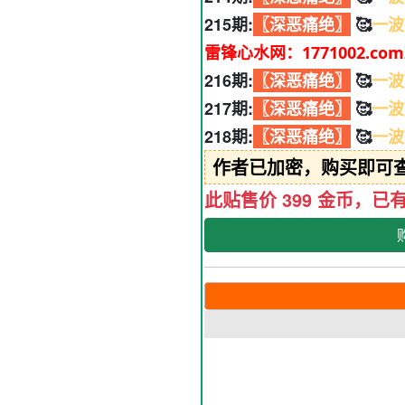
215期:
〖深恶痛绝〗
🥰
一波
雷锋心水网：1771002.c
216期:
〖深恶痛绝〗
🥰
一波
217期:
〖深恶痛绝〗
🥰
一波
218期:
〖深恶痛绝〗
🥰
一波
作者已加密，购买即可
此贴售价 399 金币，已有