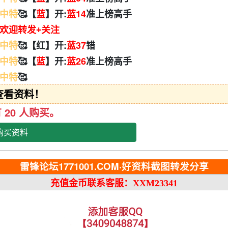
中特
🥰【
蓝
】开:
蓝14
准上榜高手
om欢迎转发+关注
中特
🥰【红】开:
蓝37
错
中特
🥰【
蓝
】开:
蓝26
准上榜高手
中特
🥰
查看资料！
 20 人购买。
购买资料
雷锋论坛1771001.COM·好资料截图转发分享
充值金币联系客服：XXM23341