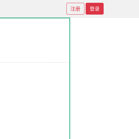
注册
登录