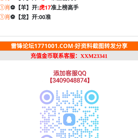
①肖
⚽【羊】开:
虎17
准上榜高手
①肖
⚽【龙】开:00准
雷锋论坛1771001.COM·好资料截图转发分享
充值金币联系客服：XXM23341