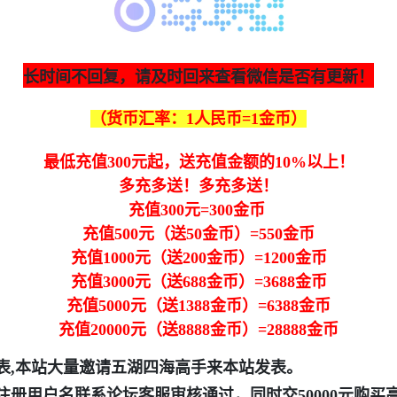
长时间不回复，请及时回来查看微信是否有更新！
（货币汇率：1人民币=1金币）
最低充值300元起，送充值金额的10%以上！
多充多送！多充多送！
充值300元=300金币
充值500元（送50金币）=550金币
充值1000元（送200金币）=1200金币
充值3000元（送688金币）=3688金币
充值5000元（送1388金币）=6388金币
充值20000元（送8888金币）=28888金币
表,本站大量邀请五湖四海高手来本站发表。
注册用户名联系论坛客服审核通过，同时交50000元购买