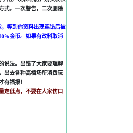
方式，一次警告，二次删除
能，等到你资料出现连错后被
80%金币。如果有改料取消
的说法。出错了大家要理解
，出去各种高档场所消费玩
恩才有福报！
量定低点，不要在人家伤口