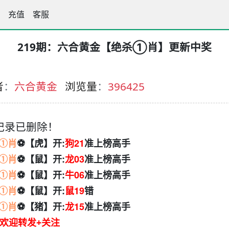
坛
充值
客服
219期：六合黄金【绝杀①肖】更新中奖
者
：
六合黄金
浏览量
：
396425
记录已删除！
①肖
⚽【虎】开:
狗21
准上榜高手
①肖
⚽【鼠】开:
龙03
准上榜高手
①肖
⚽【鼠】开:
牛06
准上榜高手
①肖
⚽【鼠】开:
鼠19
错
①肖
⚽【猪】开:
龙15
准上榜高手
om欢迎转发+关注