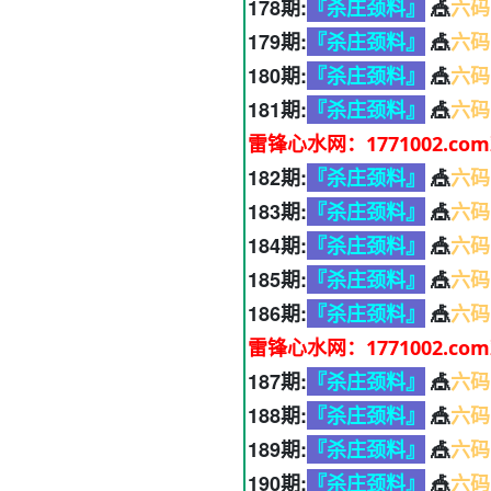
178期:
『杀庄颈料』
🎪
六码
179期:
『杀庄颈料』
🎪
六码
180期:
『杀庄颈料』
🎪
六码
181期:
『杀庄颈料』
🎪
六码
雷锋心水网：1771002.c
182期:
『杀庄颈料』
🎪
六码
183期:
『杀庄颈料』
🎪
六码
184期:
『杀庄颈料』
🎪
六码
185期:
『杀庄颈料』
🎪
六码
186期:
『杀庄颈料』
🎪
六码
雷锋心水网：1771002.c
187期:
『杀庄颈料』
🎪
六码
188期:
『杀庄颈料』
🎪
六码
189期:
『杀庄颈料』
🎪
六码
190期:
『杀庄颈料』
🎪
六码