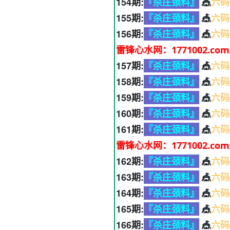
154期:
『杀庄颈料』
🎪
六码
155期:
『杀庄颈料』
🎪
六码
156期:
『杀庄颈料』
🎪
六码
雷锋心水网：1771002.c
157期:
『杀庄颈料』
🎪
六码
158期:
『杀庄颈料』
🎪
六码
159期:
『杀庄颈料』
🎪
六码
160期:
『杀庄颈料』
🎪
六码
161期:
『杀庄颈料』
🎪
六码
雷锋心水网：1771002.c
162期:
『杀庄颈料』
🎪
六码
163期:
『杀庄颈料』
🎪
六码
164期:
『杀庄颈料』
🎪
六码
165期:
『杀庄颈料』
🎪
六码
166期:
『杀庄颈料』
🎪
六码