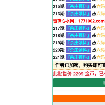
215期:
『杀庄颈料』
🎪
六码
216期:
『杀庄颈料』
🎪
六码
雷锋心水网：1771002.c
217期:
『杀庄颈料』
🎪
六码
218期:
『杀庄颈料』
🎪
六码
219期:
『杀庄颈料』
🎪
六码
220期:
『杀庄颈料』
🎪
六码
221期:
『杀庄颈料』
🎪
六码
作者已加密，购买即可
此贴售价 2299 金币，已