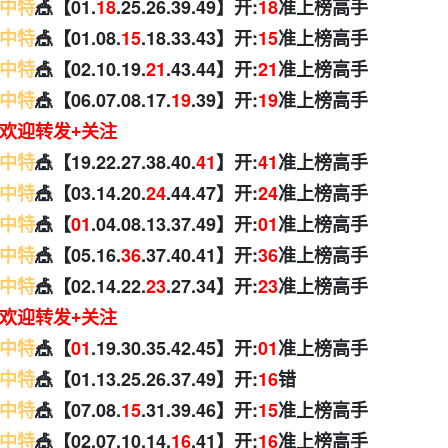
中特
🎪【01.
18
.25.26.39.49】开:
18
准上榜高手
中特
🎪【01.08.
15
.18.33.43】开:
15
准上榜高手
中特
🎪【02.10.19.
21
.43.44】开:
21
准上榜高手
中特
🎪【06.07.08.17.
19
.39】开:
19
准上榜高手
om欢迎转发+关注
中特
🎪【19.22.27.38.40.
41
】开:
41
准上榜高手
中特
🎪【03.14.20.
24
.44.47】开:
24
准上榜高手
中特
🎪【
01
.04.08.13.37.49】开:
01
准上榜高手
中特
🎪【05.16.
36
.37.40.41】开:
36
准上榜高手
中特
🎪【02.14.22.
23
.27.34】开:
23
准上榜高手
om欢迎转发+关注
中特
🎪【
01
.19.30.35.42.45】开:
01
准上榜高手
中特
🎪【01.13.25.26.37.49】开:
16
错
中特
🎪【07.08.
15
.31.39.46】开:
15
准上榜高手
中特
🎪【02.07.10.14.
16
.41】开:
16
准上榜高手