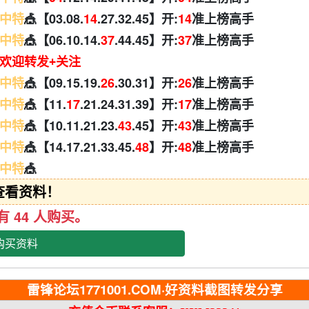
中特
🎪【03.08.
14
.27.32.45】开:
14
准上榜高手
中特
🎪【06.10.14.
37
.44.45】开:
37
准上榜高手
om欢迎转发+关注
中特
🎪【09.15.19.
26
.30.31】开:
26
准上榜高手
中特
🎪【11.
17
.21.24.31.39】开:
17
准上榜高手
中特
🎪【10.11.21.23.
43
.45】开:
43
准上榜高手
中特
🎪【14.17.21.33.45.
48
】开:
48
准上榜高手
中特
🎪
查看资料！
有 44 人购买。
购买资料
雷锋论坛1771001.COM·好资料截图转发分享