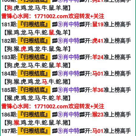
【
狗
.虎.鸡.龙.马.牛.鼠.羊.猪】
雷锋心水网：1771002.com欢迎转发+关注
181期:
『归根结底』
🥓
⑨肖中特
🥓开:
鼠19
准上榜高手
【猴.鸡.龙.马.牛.蛇.
鼠
.兔.羊】
182期:
『归根结底』
🥓
⑨肖中特
🥓开:
虎41
准上榜高手
【狗.猴.
虎
.鸡.龙.牛.鼠.兔.羊】
183期:
『归根结底』
🥓
⑨肖中特
🥓开:
羊24
准上榜高手
【狗.虎.龙.马.牛.蛇.鼠.
羊
.猪】
184期:
『归根结底』
🥓
⑨肖中特
🥓开:
马01
准上榜高手
【狗.猴.虎.鸡.龙.
马
.牛.蛇.猪】
185期:
『归根结底』
🥓
⑨肖中特
🥓开:
羊36
准上榜高手
【猴.虎.鸡.龙.马.牛.蛇.
羊
.猪】
雷锋心水网：1771002.com欢迎转发+关注
186期:
『归根结底』
🥓
⑨肖中特
🥓开:
猴23
准上榜高手
【狗.
猴
.鸡.龙.牛.蛇.鼠.羊.猪】
187期:
『归根结底』
🥓
⑨肖中特
🥓开:
马01
准上榜高手