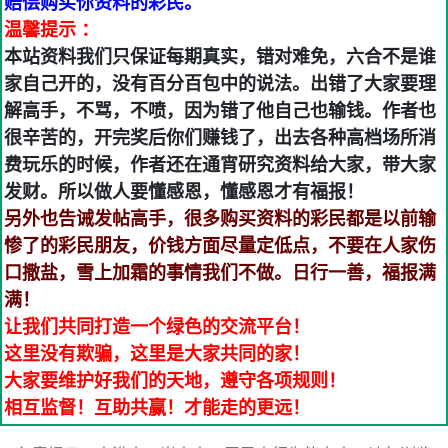
赔偿购买你资料的彩民。
温馨提示 ：
本站资料我们只保证每期真实，错对难免，六合不是谁
家自己开的，没有百分百包中的说法。出错了大家要理
解高手，不骂，不喷，因为错了他自己也输钱。作者也
很辛苦的，开完奖后你们赚钱了，出去各种高档场所消
费玩乐的时候，作者还在通宵研究资料给大家，带大家
发财。所以做人要懂感恩，懂感恩才有福报！
另外也告诫发帖高手，很多购买资料的彩民都是以前输
惨了的彩民朋友，价钱方面尽量定低点，不要在人家伤
口撒盐，雪上加霜的事情我们不做。日行一善，福报满
满！
让我们共同打造一个绿色的交流平台！
这里没有欺骗，这里是大家共同的家！
大家要维护好我们的天地，遵守各项规则！
相互监督！互助共赢！才能走的更远！