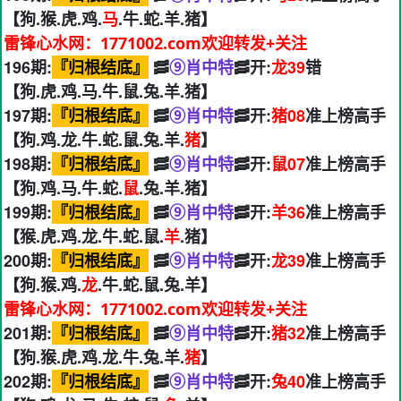
【狗.猴.虎.鸡.
马
.牛.蛇.羊.猪】
雷锋心水网：1771002.com欢迎转发+关注
196期:
『归根结底』
🥓
⑨肖中特
🥓开:
龙39
错
【狗.虎.鸡.马.牛.鼠.兔.羊.猪】
197期:
『归根结底』
🥓
⑨肖中特
🥓开:
猪08
准上榜高手
【狗.鸡.龙.牛.蛇.鼠.兔.羊.
猪
】
198期:
『归根结底』
🥓
⑨肖中特
🥓开:
鼠07
准上榜高手
【狗.鸡.马.牛.蛇.
鼠
.兔.羊.猪】
199期:
『归根结底』
🥓
⑨肖中特
🥓开:
羊36
准上榜高手
【猴.虎.鸡.龙.牛.蛇.鼠.
羊
.猪】
200期:
『归根结底』
🥓
⑨肖中特
🥓开:
龙39
准上榜高手
【狗.猴.鸡.
龙
.牛.蛇.鼠.兔.羊】
雷锋心水网：1771002.com欢迎转发+关注
201期:
『归根结底』
🥓
⑨肖中特
🥓开:
猪32
准上榜高手
【狗.猴.虎.鸡.龙.牛.兔.羊.
猪
】
202期:
『归根结底』
🥓
⑨肖中特
🥓开:
兔40
准上榜高手