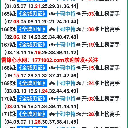
【01.05.07.13.
21
.25.29.31.36.44】
165期:
《全城见证》
🚲
十码中特
🚲开:
03
准上榜高手
【02.
03
.05.06.11.20.21.24.30.44】
166期:
《全城见证》
🚲
十码中特
🚲开:
06
准上榜高手
【02.
06
.12.14.23.29.34.40.47.48】
167期:
《全城见证》
🚲
十码中特
🚲开:
19
准上榜高手
【03.13.14.16.
19
.29.38.39.41.42】
雷锋心水网：1771002.com欢迎转发+关注
168期:
《全城见证》
🚲
十码中特
🚲开:
15
准上榜高手
【09.
15
.17.29.31.32.37.41.42.46】
169期:
《全城见证》
🚲
十码中特
🚲开:
24
准上榜高手
【03.08.13.18.21.
24
.32.44.45.49】
170期:
《全城见证》
🚲
十码中特
🚲开:
03
准上榜高手
【
03
.04.16.18.21.34.39.41.43.44】
171期:
《全城见证》
🚲
十码中特
🚲开:
28
准上榜高手
【04.05.07.11.
28
.30.37.38.41.45】