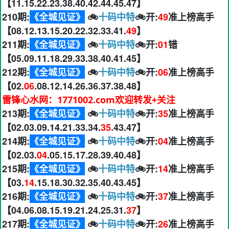
【11.15.22.23.38.40.42.44.45.47】
210期:
《全城见证》
🚲
十码中特
🚲开:
49
准上榜高手
【08.12.13.15.20.22.32.33.41.
49
】
211期:
《全城见证》
🚲
十码中特
🚲开:
01
错
【05.09.11.18.29.33.38.40.41.45】
212期:
《全城见证》
🚲
十码中特
🚲开:
06
准上榜高手
【02.
06
.08.12.14.26.36.37.38.48】
雷锋心水网：1771002.com欢迎转发+关注
213期:
《全城见证》
🚲
十码中特
🚲开:
35
准上榜高手
【02.03.09.14.21.33.34.
35
.43.47】
214期:
《全城见证》
🚲
十码中特
🚲开:
04
准上榜高手
【02.03.
04
.05.15.17.28.39.40.48】
215期:
《全城见证》
🚲
十码中特
🚲开:
14
准上榜高手
【03.
14
.15.18.30.32.35.40.43.45】
216期:
《全城见证》
🚲
十码中特
🚲开:
37
准上榜高手
【04.06.08.15.19.21.24.25.31.
37
】
217期:
《全城见证》
🚲
十码中特
🚲开:
26
准上榜高手