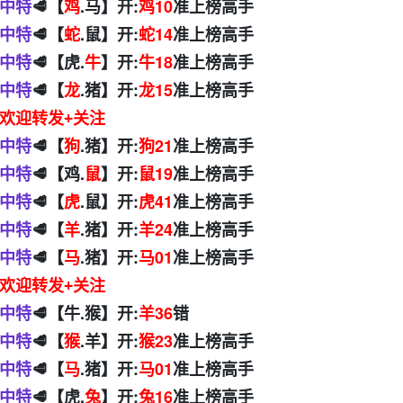
中特
🥩【
鸡
.马】开:
鸡10
准上榜高手
中特
🥩【
蛇
.鼠】开:
蛇14
准上榜高手
中特
🥩【虎.
牛
】开:
牛18
准上榜高手
中特
🥩【
龙
.猪】开:
龙15
准上榜高手
om欢迎转发+关注
中特
🥩【
狗
.猪】开:
狗21
准上榜高手
中特
🥩【鸡.
鼠
】开:
鼠19
准上榜高手
中特
🥩【
虎
.鼠】开:
虎41
准上榜高手
中特
🥩【
羊
.猪】开:
羊24
准上榜高手
中特
🥩【
马
.猪】开:
马01
准上榜高手
om欢迎转发+关注
中特
🥩【牛.猴】开:
羊36
错
中特
🥩【
猴
.羊】开:
猴23
准上榜高手
中特
🥩【
马
.猪】开:
马01
准上榜高手
中特
🥩【虎.
兔
】开:
兔16
准上榜高手