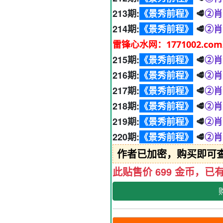
213期:
《景秀前程》
🥩
②肖
214期:
《景秀前程》
🥩
②肖
雷锋心水网：1771002.c
215期:
《景秀前程》
🥩
②肖
216期:
《景秀前程》
🥩
②肖
217期:
《景秀前程》
🥩
②肖
218期:
《景秀前程》
🥩
②肖
219期:
《景秀前程》
🥩
②肖
220期:
《景秀前程》
🥩
②肖
作者已加密，购买即可
此贴售价 699 金币，已有