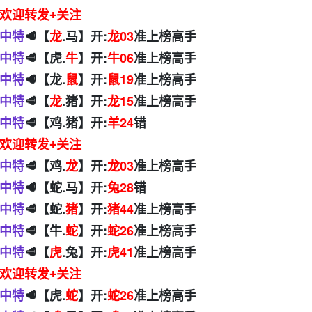
om欢迎转发+关注
中特
🥩【
龙
.马】开:
龙03
准上榜高手
中特
🥩【虎.
牛
】开:
牛06
准上榜高手
中特
🥩【龙.
鼠
】开:
鼠19
准上榜高手
中特
🥩【
龙
.猪】开:
龙15
准上榜高手
中特
🥩【鸡.猪】开:
羊24
错
om欢迎转发+关注
中特
🥩【鸡.
龙
】开:
龙03
准上榜高手
中特
🥩【蛇.马】开:
兔28
错
中特
🥩【蛇.
猪
】开:
猪44
准上榜高手
中特
🥩【牛.
蛇
】开:
蛇26
准上榜高手
中特
🥩【
虎
.兔】开:
虎41
准上榜高手
om欢迎转发+关注
中特
🥩【虎.
蛇
】开:
蛇26
准上榜高手