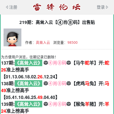
注册
登录
219期：高耸入云【④肖⑧码】出售贴
作者
：
高耸入云
浏览量
：
98500
为方便用户浏览，往期记录已删除！
137期:
《高耸入云》
🥼
④肖⑧码
🥼【马牛
蛇
羊】开:
蛇
26
准上榜高手
【01.13.06.18.02.
26
.12.24】
138期:
《高耸入云》
🥼
④肖⑧码
🥼【虎鸡
马
兔】开:
马
49
准上榜高手
【05.41.10.46.25.
49
.04.40】
139期:
《高耸入云》
🥼
④肖⑧码
🥼【猴兔
羊
猪】开:
羊
24
准上榜高手