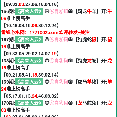
【09.33.
03
.27.06.18.04.16】
166期:
《高耸入云》
🥼
④肖⑧码
🥼【鸡龙
牛
羊】开:
牛
06
准上榜高手
【10.46.03.15.
06
.30.12.24】
雷锋心水网：1771002.com欢迎转发+关注
167期:
《高耸入云》
🥼
④肖⑧码
🥼【狗虎蛇
鼠
】开:
鼠
19
准上榜高手
【09.33.05.29.02.14.07.
19
】
168期:
《高耸入云》
🥼
④肖⑧码
🥼【狗虎
龙
蛇】开:
龙
15
准上榜高手
【09.21.05.41.
15
.39.02.14】
169期:
《高耸入云》
🥼
④肖⑧码
🥼【虎马
羊
猪】开:
羊
24
准上榜高手
【05.17.01.13.
24
.48.08.32】
170期:
《高耸入云》
🥼
④肖⑧码
🥼【
龙
马蛇兔】开:
龙
03
准上榜高手