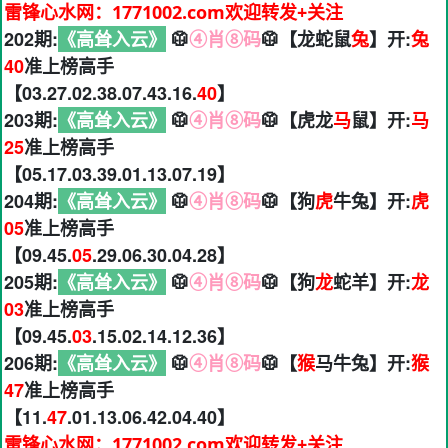
雷锋心水网：1771002.com欢迎转发+关注
202期:
《高耸入云》
🥼
④肖⑧码
🥼【龙蛇鼠
兔
】开:
兔
40
准上榜高手
【03.27.02.38.07.43.16.
40
】
203期:
《高耸入云》
🥼
④肖⑧码
🥼【虎龙
马
鼠】开:
马
25
准上榜高手
【05.17.03.39.01.13.07.19】
204期:
《高耸入云》
🥼
④肖⑧码
🥼【狗
虎
牛兔】开:
虎
05
准上榜高手
【09.45.
05
.29.06.30.04.28】
205期:
《高耸入云》
🥼
④肖⑧码
🥼【狗
龙
蛇羊】开:
龙
03
准上榜高手
【09.45.
03
.15.02.14.12.36】
206期:
《高耸入云》
🥼
④肖⑧码
🥼【
猴
马牛兔】开:
猴
47
准上榜高手
【11.
47
.01.13.06.42.04.40】
雷锋心水网：1771002.com欢迎转发+关注