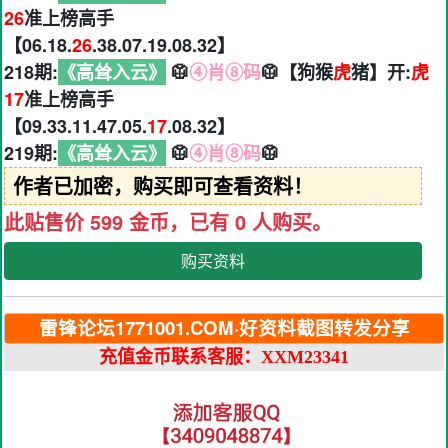
26
准上榜高手
【06.18.
26
.38.07.19.08.32】
218期:
《高耸入云》
🥼
④肖⑧码
🥼【狗猴
虎
猪】开:
虎
17
准上榜高手
【09.33.11.47.05.
17
.08.32】
219期:
《高耸入云》
🥼
④肖⑧码
🥼
作者已加密，购买即可查看资料！
此贴售价 599 金币，已有 0 人购买。
购买资料
雷锋论坛1771001.COM·好资料截图转发分享
充值金币联系客服：XXM23341