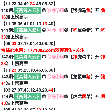
【11.23.04.40.
24
.48.08.32】
140期:
《高耸入云》
🥼
④肖⑧码
🥼【猴虎马
兔
】开:
兔
16
准上榜高手
【11.35.05.41.01.13.
16
.40】
141期:
《高耸入云》
🥼
④肖⑧码
🥼【
狗
鼠兔猪】开:
狗
33
准上榜高手
【09.
33
.07.19.04.40.08.20】
雷锋心水网：1771002.com欢迎转发+关注
142期:
《高耸入云》
🥼
④肖⑧码
🥼【
猴
虎鸡牛】开:
猴
23
准上榜高手
【11.
23
.05.29.10.46.06.30】
143期:
《高耸入云》
🥼
④肖⑧码
🥼【龙鼠羊
猪
】开:
猪
44
准上榜高手
【03.27.07.43.12.48.20.
44
】
144期:
《高耸入云》
🥼
④肖⑧码
🥼【虎龙
鼠
羊】开:
鼠
43
准上榜高手
【05.41.03.39.07.
43
.12.36】