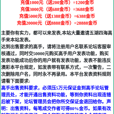
充值1000元（送200金币）=1200金币
充值3000元（送688金币）=3688金币
充值5000元（送1388金币）=6388金币
充值20000元（送8888金币）=28888金币
主要你有实力，都可以来发表,本站大量邀请五湖四海高
手来本站发表。
达到出售要求的高手，请将注册用户名联系论坛客服审
核通过，同时交50000元购买高手用户发表功能，购买
发表功能成功后你的用户就有发表功能，发表不能违反
澳彩本平台规定，如发表带有联系方式，一次警告，二
次删除用户名，同时永不再录用。本平台发表资料规则
请看下面要求:
高手出售资料要求，必须压5万元保证金到高手论坛管
理员处，才能开通出售资料功能，等到你资料出现连错
后被下架，论坛管理员会把你所交保证金退回给你。声
明：出售资料，每笔成交作者可得80%金币。如果有改