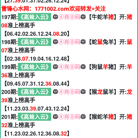
【27.
39
.01.37.02.26.12.24】
雷锋心水网：1771002.com欢迎转发+关注
197期:
《高耸入云》
🥼
④肖⑧码
🥼【牛蛇羊
猪
】开:
猪
08
准上榜高手
【06.42.02.26.12.24.
08
.20】
198期:
《高耸入云》
🥼
④肖⑧码
🥼【蛇
鼠
兔羊】开:
鼠
07
准上榜高手
【02.38.
07
.19.04.16.12.48】
199期:
《高耸入云》
🥼
④肖⑧码
🥼【狗鼠
羊
猪】开:
羊
36
准上榜高手
【09.45.07.31.12.
36
.08.44】
200期:
《高耸入云》
🥼
④肖⑧码
🥼【猴
龙
鼠羊】开:
龙
39
准上榜高手
【11.23.03.
39
.07.43.12.24】
201期:
《高耸入云》
🥼
④肖⑧码
🥼【猴蛇羊
猪
】开:
猪
32
准上榜高手
【11.23.02.26.12.36.08.
32
】