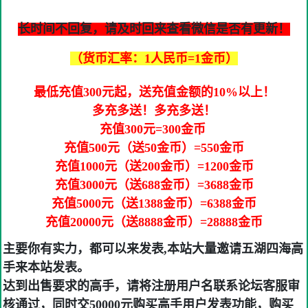
长时间不回复，请及时回来查看微信是否有更新！
（货币汇率：1人民币=1金币）
最低充值300元起，送充值金额的10%以上！
多充多送！多充多送！
充值300元=300金币
充值500元（送50金币）=550金币
充值1000元（送200金币）=1200金币
充值3000元（送688金币）=3688金币
充值5000元（送1388金币）=6388金币
充值20000元（送8888金币）=28888金币
主要你有实力，都可以来发表,本站大量邀请五湖四海高
手来本站发表。
达到出售要求的高手，请将注册用户名联系论坛客服审
核通过，同时交50000元购买高手用户发表功能，购买