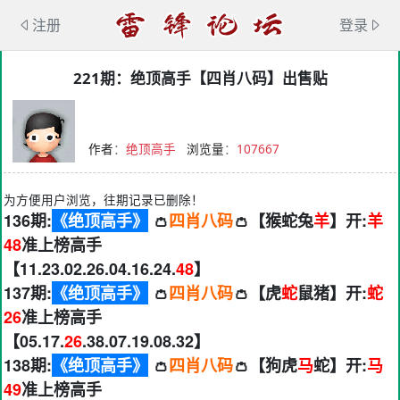
注册
登录
221期：绝顶高手【四肖八码】出售贴
作者
：
绝顶高手
浏览量
：
107667
为方便用户浏览，往期记录已删除！
136期:
《绝顶高手》
👛
四肖八码
👛【猴蛇兔
羊
】开:
羊
48
准上榜高手
【11.23.02.26.04.16.24.
48
】
137期:
《绝顶高手》
👛
四肖八码
👛【虎
蛇
鼠猪】开:
蛇
26
准上榜高手
【05.17.
26
.38.07.19.08.32】
138期:
《绝顶高手》
👛
四肖八码
👛【狗虎
马
蛇】开:
马
49
准上榜高手