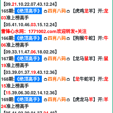
【09.
21
.10.22.07.43.12.24】
165期:
《绝顶高手》
👛
四肖八码
👛【虎鸡
龙
羊】开:
龙
03
准上榜高手
【05.41.10.46.
03
.15.12.24】
雷锋心水网：1771002.com欢迎转发+关注
166期:
《绝顶高手》
👛
四肖八码
👛【狗猴
牛
蛇】开:
牛
06
准上榜高手
【09.33.11.47.
06
.18.02.26】
167期:
《绝顶高手》
👛
四肖八码
👛【龙马
鼠
羊】开:
鼠
19
准上榜高手
【03.39.01.37.
19
.43.12.36】
168期:
《绝顶高手》
👛
四肖八码
👛【
龙
牛蛇羊】开:
龙
15
准上榜高手
【
15
.39.06.30.02.14.12.36】
169期:
《绝顶高手》
👛
四肖八码
👛【虎龙马
羊
】开:
羊
24
准上榜高手