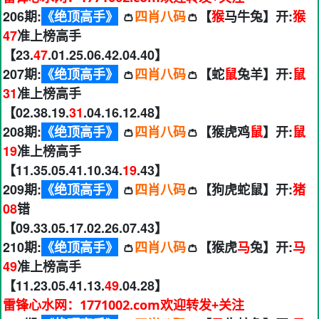
206期:
《绝顶高手》
👛
四肖八码
👛【
猴
马牛兔】开:
猴
47
准上榜高手
【23.
47
.01.25.06.42.04.40】
207期:
《绝顶高手》
👛
四肖八码
👛【蛇
鼠
兔羊】开:
鼠
31
准上榜高手
【02.38.19.
31
.04.16.12.48】
208期:
《绝顶高手》
👛
四肖八码
👛【猴虎鸡
鼠
】开:
鼠
19
准上榜高手
【11.35.05.41.10.34.
19
.43】
209期:
《绝顶高手》
👛
四肖八码
👛【狗虎蛇鼠】开:
猪
08
错
【09.33.05.17.02.26.07.43】
210期:
《绝顶高手》
👛
四肖八码
👛【猴虎
马
兔】开:
马
49
准上榜高手
【11.23.05.41.13.
49
.04.28】
雷锋心水网：1771002.com欢迎转发+关注