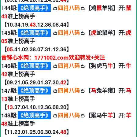
144期:
《绝顶高手》
👛
四肖八码
👛【鸡
鼠
羊猪】开:
鼠
43
准上榜高手
【10.34.19.
43
.12.36.08.44】
145期:
《绝顶高手》
👛
四肖八码
👛【
虎
蛇鼠羊】开:
虎
05
准上榜高手
【
05
.41.02.38.07.31.12.36】
雷锋心水网：1771002.com欢迎转发+关注
146期:
《绝顶高手》
👛
四肖八码
👛【狗虎马
牛
】开:
牛
42
准上榜高手
【09.21.05.29.01.37.30.
42
】
147期:
《绝顶高手》
👛
四肖八码
👛【
马
兔羊猪】开:
马
13
准上榜高手
【
13
.37.04.40.12.36.08.20】
148期:
《绝顶高手》
👛
四肖八码
👛【猴马牛
羊
】开:
羊
48
准上榜高手
【11.23.01.25.06.30.24.
48
】