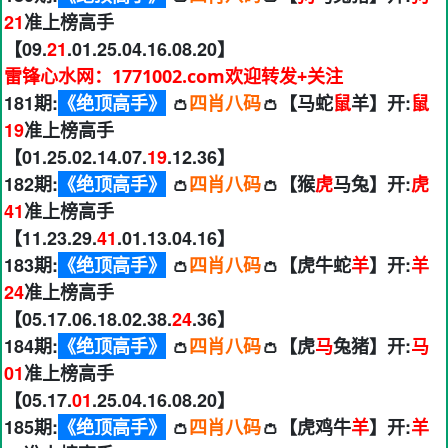
21
准上榜高手
【09.
21
.01.25.04.16.08.20】
雷锋心水网：1771002.com欢迎转发+关注
181期:
《绝顶高手》
👛
四肖八码
👛【马蛇
鼠
羊】开:
鼠
19
准上榜高手
【01.25.02.14.07.
19
.12.36】
182期:
《绝顶高手》
👛
四肖八码
👛【猴
虎
马兔】开:
虎
41
准上榜高手
【11.23.29.
41
.01.13.04.16】
183期:
《绝顶高手》
👛
四肖八码
👛【虎牛蛇
羊
】开:
羊
24
准上榜高手
【05.17.06.18.02.38.
24
.36】
184期:
《绝顶高手》
👛
四肖八码
👛【虎
马
兔猪】开:
马
01
准上榜高手
【05.17.
01
.25.04.16.08.20】
185期:
《绝顶高手》
👛
四肖八码
👛【虎鸡牛
羊
】开:
羊