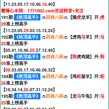
【11.23.05.17.10.46.
16
.40】
雷锋心水网：1771002.com欢迎转发+关注
191期:
《绝顶高手》
👛
四肖八码
👛【猴
虎
龙羊】开:
虎
29
准上榜高手
【11.23.05.
29
.03.15.12.24】
192期:
《绝顶高手》
👛
四肖八码
👛【虎鸡
马
羊】开:
马
25
准上榜高手
【05.41.10.46.
25
.37.12.48】
193期:
《绝顶高手》
👛
四肖八码
👛【
狗
虎鸡猪】开:
狗
09
准上榜高手
【
09
.33.05.17.10.46.08.32】
194期:
《绝顶高手》
👛
四肖八码
👛【鸡
蛇
鼠羊】开:
蛇
26
准上榜高手
【10.34.14.
26
.07.31.12.24】
195期:
《绝顶高手》
👛
四肖八码
👛【龙
马
牛兔】开:
马
25
准上榜高手