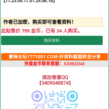
【11.23.05.17.01.25.06.18】
作者已加密，购买即可查看资料！
此贴售价 799 金币，已有 34 人购买。
购买资料
雷锋论坛1771001.COM·好资料截图转发分享
充值金币联系客服：XXM23341