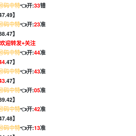
⑩码中特
👈开:
33
错
.47.49】
⑩码中特
👈开:
23
准
.38.47】
om欢迎转发+关注
⑩码中特
👈开:
44
准
44
.47】
⑩码中特
👈开:
43
准
43
.47】
⑩码中特
👈开:
05
准
.39.42】
⑩码中特
👈开:
42
准
.47.48】
⑩码中特
👈开:
13
准