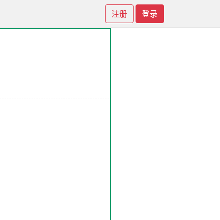
注册
登录