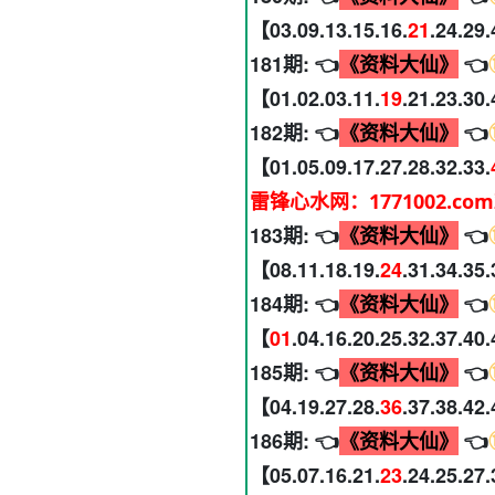
【03.09.13.15.16.
21
.24.29
181期: 👈
《资料大仙》
👈
【01.02.03.11.
19
.21.23.30
182期: 👈
《资料大仙》
👈
【01.05.09.17.27.28.32.33.
雷锋心水网：1771002.c
183期: 👈
《资料大仙》
👈
【08.11.18.19.
24
.31.34.35
184期: 👈
《资料大仙》
👈
【
01
.04.16.20.25.32.37.40
185期: 👈
《资料大仙》
👈
【04.19.27.28.
36
.37.38.42
186期: 👈
《资料大仙》
👈
【05.07.16.21.
23
.24.25.27