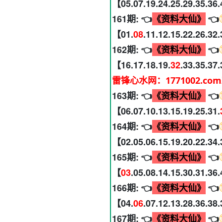
【05.07.19.24.25.29.35.36
161期: 👈
《资料大仙》
👈
【01.
08
.11.12.15.22.26.32
162期: 👈
《资料大仙》
👈
【16.17.18.19.
32
.33.35.37
雷锋心水网：1771002.c
163期: 👈
《资料大仙》
👈
【06.07.10.13.15.19.25.31.
164期: 👈
《资料大仙》
👈
【02.05.06.15.19.20.22.34
165期: 👈
《资料大仙》
👈
【
03
.05.08.14.15.30.31.36
166期: 👈
《资料大仙》
👈
【04.
06
.07.12.13.28.36.38
167期: 👈
《资料大仙》
👈