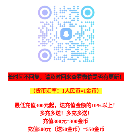
长时间不回复，请及时回来查看微信是否有更新！
（货币汇率：1人民币=1金币）
最低充值300元起，送充值金额的10%以上！
多充多送！多充多送！
充值300元=300金币
充值500元（送50金币）=550金币