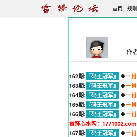
首页
雷锋高手论
规则
作
162期:
『码王冠军』
🍀
一肖
163期:
『码王冠军』
🍀
一肖
164期:
『码王冠军』
🍀
一肖
165期:
『码王冠军』
🍀
一肖
166期:
『码王冠军』
🍀
一肖
雷锋心水网：1771002.c
167期:
『码王冠军』
🍀
一肖