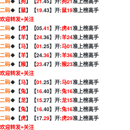
二码
🍀【
狗
】【
21
.45】开:
狗21
准上榜高手
二码
🍀【
鼠
】【
19
.43】开:
鼠19
准上榜高手
om欢迎转发+关注
二码
🍀【
虎
】【05.
41
】开:
虎41
准上榜高手
二码
🍀【
羊
】【
24
.36】开:
羊24
准上榜高手
二码
🍀【
马
】【
01
.25】开:
马01
准上榜高手
二码
🍀【
羊
】【24.
36
】开:
羊36
准上榜高手
二码
🍀【
猴
】【
23
.47】开:
猴23
准上榜高手
om欢迎转发+关注
二码
🍀【
马
】【
01
.25】开:
马01
准上榜高手
二码
🍀【
兔
】【
16
.40】开:
兔16
准上榜高手
二码
🍀【
龙
】【
15
.27】开:
龙15
准上榜高手
二码
🍀【
兔
】【
16
.40】开:
兔16
准上榜高手
二码
🍀【
虎
】【17.
29
】开:
虎29
准上榜高手
om欢迎转发+关注