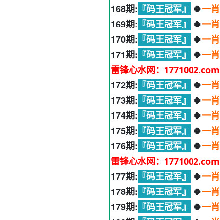
168期:
『码王冠军』
🍀
一肖
169期:
『码王冠军』
🍀
一肖
170期:
『码王冠军』
🍀
一肖
171期:
『码王冠军』
🍀
一肖
雷锋心水网：1771002.c
172期:
『码王冠军』
🍀
一肖
173期:
『码王冠军』
🍀
一肖
174期:
『码王冠军』
🍀
一肖
175期:
『码王冠军』
🍀
一肖
176期:
『码王冠军』
🍀
一肖
雷锋心水网：1771002.c
177期:
『码王冠军』
🍀
一肖
178期:
『码王冠军』
🍀
一肖
179期:
『码王冠军』
🍀
一肖