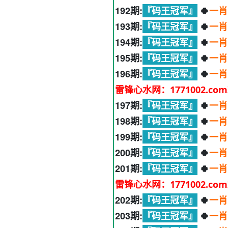
192期:
『码王冠军』
🍀
一肖
193期:
『码王冠军』
🍀
一肖
194期:
『码王冠军』
🍀
一肖
195期:
『码王冠军』
🍀
一肖
196期:
『码王冠军』
🍀
一肖
雷锋心水网：1771002.c
197期:
『码王冠军』
🍀
一肖
198期:
『码王冠军』
🍀
一肖
199期:
『码王冠军』
🍀
一肖
200期:
『码王冠军』
🍀
一肖
201期:
『码王冠军』
🍀
一肖
雷锋心水网：1771002.c
202期:
『码王冠军』
🍀
一肖
203期:
『码王冠军』
🍀
一肖