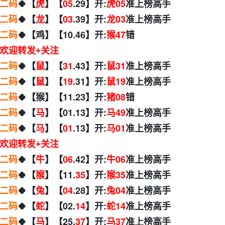
二码
🍀【
虎
】【
05
.29】开:
虎05
准上榜高手
二码
🍀【
龙
】【
03
.39】开:
龙03
准上榜高手
二码
🍀【鸡】【10.46】开:
猴47
错
om欢迎转发+关注
二码
🍀【
鼠
】【
31
.43】开:
鼠31
准上榜高手
二码
🍀【
鼠
】【
19
.31】开:
鼠19
准上榜高手
二码
🍀【猴】【11.23】开:
猪08
错
二码
🍀【
马
】【01.13】开:
马49
准上榜高手
二码
🍀【
马
】【
01
.13】开:
马01
准上榜高手
om欢迎转发+关注
二码
🍀【
牛
】【
06
.42】开:
牛06
准上榜高手
二码
🍀【
猴
】【11.
35
】开:
猴35
准上榜高手
二码
🍀【
兔
】【
04
.28】开:
兔04
准上榜高手
二码
🍀【
蛇
】【02.
14
】开:
蛇14
准上榜高手
二码
🍀【
马
】【25.
37
】开:
马37
准上榜高手