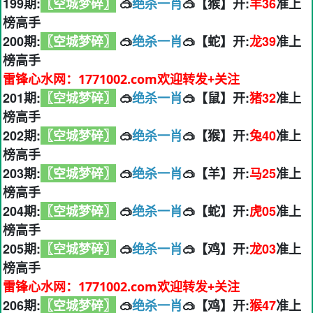
199期:
〖空城梦碎〗
🥽
绝杀一肖
🥽【猴】开:
羊36
准上
榜高手
200期:
〖空城梦碎〗
🥽
绝杀一肖
🥽【蛇】开:
龙39
准上
榜高手
雷锋心水网：1771002.com欢迎转发+关注
201期:
〖空城梦碎〗
🥽
绝杀一肖
🥽【鼠】开:
猪32
准上
榜高手
202期:
〖空城梦碎〗
🥽
绝杀一肖
🥽【猴】开:
兔40
准上
榜高手
203期:
〖空城梦碎〗
🥽
绝杀一肖
🥽【羊】开:
马25
准上
榜高手
204期:
〖空城梦碎〗
🥽
绝杀一肖
🥽【蛇】开:
虎05
准上
榜高手
205期:
〖空城梦碎〗
🥽
绝杀一肖
🥽【鸡】开:
龙03
准上
榜高手
雷锋心水网：1771002.com欢迎转发+关注
206期:
〖空城梦碎〗
🥽
绝杀一肖
🥽【鸡】开:
猴47
准上