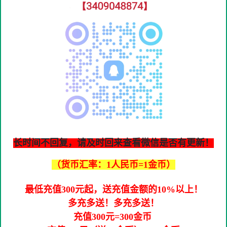
长时间不回复，请及时回来查看微信是否有更新！
（货币汇率：1人民币=1金币）
最低充值300元起，送充值金额的10%以上！
多充多送！多充多送！
充值300元=300金币