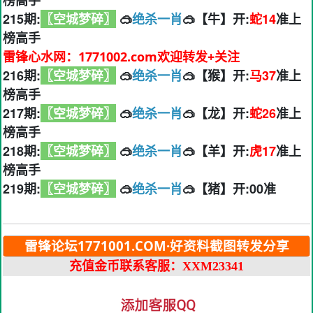
榜高手
215期:
〖空城梦碎〗
🥽
绝杀一肖
🥽【牛】开:
蛇14
准上
榜高手
雷锋心水网：1771002.com欢迎转发+关注
216期:
〖空城梦碎〗
🥽
绝杀一肖
🥽【猴】开:
马37
准上
榜高手
217期:
〖空城梦碎〗
🥽
绝杀一肖
🥽【龙】开:
蛇26
准上
榜高手
218期:
〖空城梦碎〗
🥽
绝杀一肖
🥽【羊】开:
虎17
准上
榜高手
219期:
〖空城梦碎〗
🥽
绝杀一肖
🥽【猪】开:00准
雷锋论坛1771001.COM·好资料截图转发分享
充值金币联系客服：XXM23341