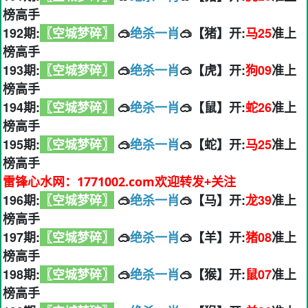
榜高手
192期:
〖空城梦碎〗
🥽
绝杀一肖
🥽【猪】开:
马25
准上
榜高手
193期:
〖空城梦碎〗
🥽
绝杀一肖
🥽【虎】开:
狗09
准上
榜高手
194期:
〖空城梦碎〗
🥽
绝杀一肖
🥽【鼠】开:
蛇26
准上
榜高手
195期:
〖空城梦碎〗
🥽
绝杀一肖
🥽【蛇】开:
马25
准上
榜高手
雷锋心水网：1771002.com欢迎转发+关注
196期:
〖空城梦碎〗
🥽
绝杀一肖
🥽【马】开:
龙39
准上
榜高手
197期:
〖空城梦碎〗
🥽
绝杀一肖
🥽【羊】开:
猪08
准上
榜高手
198期:
〖空城梦碎〗
🥽
绝杀一肖
🥽【猴】开:
鼠07
准上
榜高手