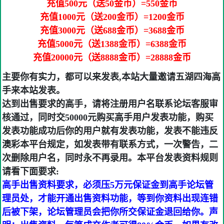
充值500元（送50金币）=550金币
充值1000元（送200金币）=1200金币
充值3000元（送688金币）=3688金币
充值5000元（送1388金币）=6388金币
充值20000元（送8888金币）=28888金币
主要你有实力，都可以来发表,本站大量邀请五湖四海高
手来本站发表。
达到出售要求的高手，请将注册用户名联系论坛客服审
核通过，同时交50000元购买高手用户发表功能，购买
发表功能成功后你的用户就有发表功能，发表不能违反
澳彩本平台规定，如发表带有联系方式，一次警告，二
次删除用户名，同时永不再录用。本平台发表资料规则
请看下面要求:
高手出售资料要求，必须压5万元保证金到高手论坛管
理员处，才能开通出售资料功能，等到你资料出现连错
后被下架，论坛管理员会把你所交保证金退回给你。声