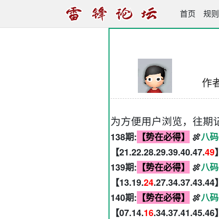
首页
雷锋高手论
规则
作
为方便用户浏览，往期
138期:
【势在必得】
🍖
八码
【21.22.28.29.39.40.47.
49
139期:
【势在必得】
🍖
八码
【13.19.
24
.27.34.37.43.4
140期:
【势在必得】
🍖
八码
【07.14.
16
.34.37.41.45.4