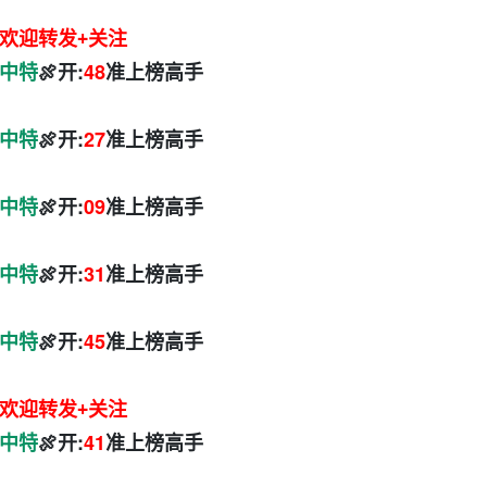
7】
om欢迎转发+关注
中特
🍖开:
48
准上榜高手
】
中特
🍖开:
27
准上榜高手
】
中特
🍖开:
09
准上榜高手
5】
中特
🍖开:
31
准上榜高手
】
中特
🍖开:
45
准上榜高手
】
om欢迎转发+关注
中特
🍖开:
41
准上榜高手
】