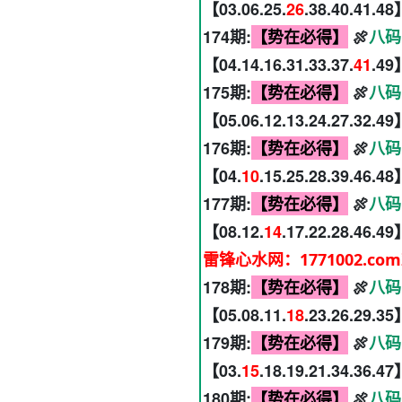
【03.06.25.
26
.38.40.41.48
174期:
【势在必得】
🍖
八码
【04.14.16.31.33.37.
41
.49
175期:
【势在必得】
🍖
八码
【05.06.12.13.24.27.32.49
176期:
【势在必得】
🍖
八码
【04.
10
.15.25.28.39.46.4
177期:
【势在必得】
🍖
八码
【08.12.
14
.17.22.28.46.4
雷锋心水网：1771002.c
178期:
【势在必得】
🍖
八码
【05.08.11.
18
.23.26.29.35
179期:
【势在必得】
🍖
八码
【03.
15
.18.19.21.34.36.4
180期:
【势在必得】
🍖
八码