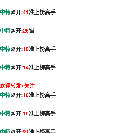
】
中特
🍖开:
41
准上榜高手
】
中特
🍖开:
26
错
】
中特
🍖开:
10
准上榜高手
8】
中特
🍖开:
14
准上榜高手
9】
om欢迎转发+关注
中特
🍖开:
18
准上榜高手
】
中特
🍖开:
15
准上榜高手
7】
中特
🍖开:
21
准上榜高手