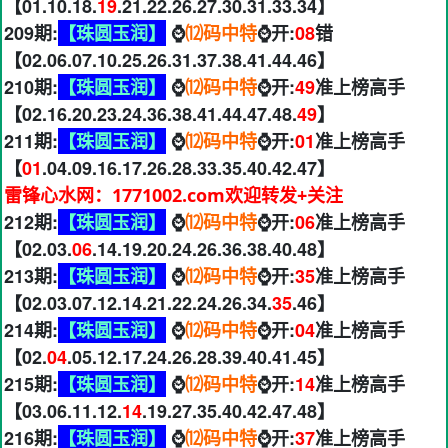
【01.10.18.
19
.21.22.26.27.30.31.33.34】
209期:
【珠圆玉润】
⌚
⑿码中特
⌚开:
08
错
【02.06.07.10.25.26.31.37.38.41.44.46】
210期:
【珠圆玉润】
⌚
⑿码中特
⌚开:
49
准上榜高手
【02.16.20.23.24.36.38.41.44.47.48.
49
】
211期:
【珠圆玉润】
⌚
⑿码中特
⌚开:
01
准上榜高手
【
01
.04.09.16.17.26.28.33.35.40.42.47】
雷锋心水网：1771002.com欢迎转发+关注
212期:
【珠圆玉润】
⌚
⑿码中特
⌚开:
06
准上榜高手
【02.03.
06
.14.19.20.24.26.36.38.40.48】
213期:
【珠圆玉润】
⌚
⑿码中特
⌚开:
35
准上榜高手
【02.03.07.12.14.21.22.24.26.34.
35
.46】
214期:
【珠圆玉润】
⌚
⑿码中特
⌚开:
04
准上榜高手
【02.
04
.05.12.17.24.26.28.39.40.41.45】
215期:
【珠圆玉润】
⌚
⑿码中特
⌚开:
14
准上榜高手
【03.06.11.12.
14
.19.27.35.40.42.47.48】
216期:
【珠圆玉润】
⌚
⑿码中特
⌚开:
37
准上榜高手