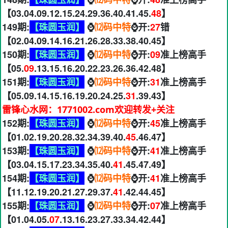
【03.04.09.12.15.24.29.36.40.41.45.
48
】
149期:
【珠圆玉润】
⌚
⑿码中特
⌚开:
27
错
【02.04.09.14.16.21.26.28.33.38.40.45】
150期:
【珠圆玉润】
⌚
⑿码中特
⌚开:
09
准上榜高手
【05.
09
.13.15.16.20.22.23.26.36.42.48】
151期:
【珠圆玉润】
⌚
⑿码中特
⌚开:
31
准上榜高手
【05.09.14.15.16.19.20.24.25.
31
.39.43】
雷锋心水网：1771002.com欢迎转发+关注
152期:
【珠圆玉润】
⌚
⑿码中特
⌚开:
45
准上榜高手
【01.02.19.20.28.32.34.39.40.
45
.46.47】
153期:
【珠圆玉润】
⌚
⑿码中特
⌚开:
41
准上榜高手
【03.04.15.17.23.34.35.40.
41
.45.47.49】
154期:
【珠圆玉润】
⌚
⑿码中特
⌚开:
41
准上榜高手
【11.12.19.20.21.27.29.37.
41
.42.44.45】
155期:
【珠圆玉润】
⌚
⑿码中特
⌚开:
07
准上榜高手
【01.04.05.
07
.13.16.23.27.33.34.42.44】