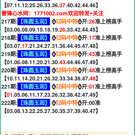
【07.11.12.25.26.33.36.
37
.40.42.44.46】
雷锋心水网：1771002.com欢迎转发+关注
217期:
【珠圆玉润】
⌚
⑿码中特
⌚开:
26
准上榜高手
【03.06.08.09.15.18.19.
26
.33.42.44.45】
218期:
【珠圆玉润】
⌚
⑿码中特
⌚开:
17
准上榜高手
【03.07.
17
.21.24.27.31.36.44.45.47.48】
219期:
【珠圆玉润】
⌚
⑿码中特
⌚开:
43
准上榜高手
【01.06.08.11.20.21.30.
43
.44.46.47.49】
220期:
【珠圆玉润】
⌚
⑿码中特
⌚开:
48
准上榜高手
【10.11.14.20.21.26.32.33.34.38.47.
48
】
221期:
【珠圆玉润】
⌚
⑿码中特
⌚开:
01
准上榜高手
【
01
.05.06.11.17.23.26.32.38.42.47.49】
222期:
【珠圆玉润】
⌚
⑿码中特
⌚开:00准
【03.08.13.22.25.27.30.35.37.39.40.47】