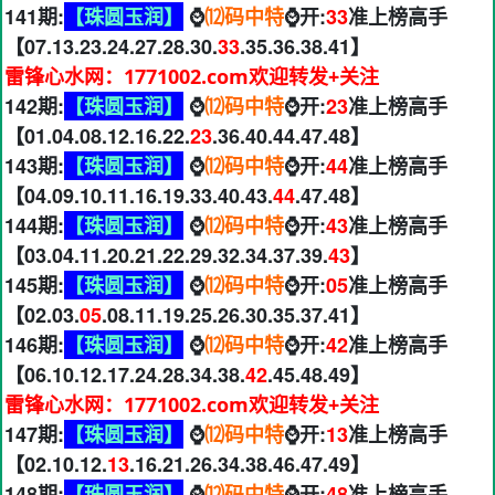
141期:
【珠圆玉润】
⌚
⑿码中特
⌚开:
33
准上榜高手
【07.13.23.24.27.28.30.
33
.35.36.38.41】
雷锋心水网：1771002.com欢迎转发+关注
142期:
【珠圆玉润】
⌚
⑿码中特
⌚开:
23
准上榜高手
【01.04.08.12.16.22.
23
.36.40.44.47.48】
143期:
【珠圆玉润】
⌚
⑿码中特
⌚开:
44
准上榜高手
【04.09.10.11.16.19.33.40.43.
44
.47.48】
144期:
【珠圆玉润】
⌚
⑿码中特
⌚开:
43
准上榜高手
【03.04.11.20.21.22.29.32.34.37.39.
43
】
145期:
【珠圆玉润】
⌚
⑿码中特
⌚开:
05
准上榜高手
【02.03.
05
.08.11.19.25.26.30.35.37.41】
146期:
【珠圆玉润】
⌚
⑿码中特
⌚开:
42
准上榜高手
【06.10.12.17.24.28.34.38.
42
.45.48.49】
雷锋心水网：1771002.com欢迎转发+关注
147期:
【珠圆玉润】
⌚
⑿码中特
⌚开:
13
准上榜高手
【02.10.12.
13
.16.21.26.34.38.46.47.49】
148期:
【珠圆玉润】
⌚
⑿码中特
⌚开:
48
准上榜高手