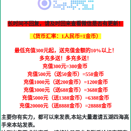
长时间不回复，请及时回来查看微信是否有更新！
（货币汇率：1人民币=1金币）
最低充值300元起，送充值金额的10%以上！
多充多送！多充多送！
充值300元=300金币
充值500元（送50金币）=550金币
充值1000元（送200金币）=1200金币
充值3000元（送688金币）=3688金币
充值5000元（送1388金币）=6388金币
充值20000元（送8888金币）=28888金币
主要你有实力，都可以来发表,本站大量邀请五湖四海高
手来本站发表。