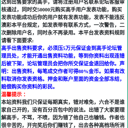
达到出售要求的高手，请将注册用户名联系论坛客服审
核通过，同时交50000元购买高手用户发表功能，购买
发表功能成功后你的用户就有发表功能，发表不能违反
澳彩本平台规定，如发表带有联系方式，一次警告，二
次删除用户名，同时永不再录用。本平台发表资料规则
请看下面要求:
高手出售资料要求，必须压5万元保证金到高手论坛管
理员处，才能开通出售资料功能，等到你资料出现连错
后被下架，论坛管理员会把你所交保证金退回给你。声
明：出售资料，每笔成交作者可得80%金币。如果有改
料取消你发表资格。押金和账户里面的资金全部冻结，
赔偿购买你资料的彩民。
温馨提示 ：
本站资料我们只保证每期真实，错对难免，六合不是谁
家自己开的，没有百分百包中的说法。出错了大家要理
解高手，不骂，不喷，因为错了他自己也输钱。作者也
很辛苦的，开完奖后你们赚钱了，出去各种高档场所消