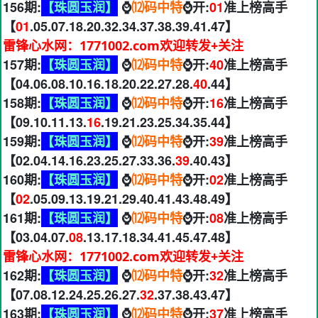
156期:
【珠圆玉润】
⌚
⑿码中特
⌚开:
01
准上榜高手
【
01
.05.07.18.20.32.34.37.38.39.41.47】
雷锋心水网：1771002.com欢迎转发+关注
157期:
【珠圆玉润】
⌚
⑿码中特
⌚开:
40
准上榜高手
【04.06.08.10.16.18.20.22.27.28.
40
.44】
158期:
【珠圆玉润】
⌚
⑿码中特
⌚开:
16
准上榜高手
【09.10.11.13.
16
.19.21.23.25.34.35.44】
159期:
【珠圆玉润】
⌚
⑿码中特
⌚开:
39
准上榜高手
【02.04.14.16.23.25.27.33.36.
39
.40.43】
160期:
【珠圆玉润】
⌚
⑿码中特
⌚开:
02
准上榜高手
【
02
.05.09.13.19.21.29.40.41.43.48.49】
161期:
【珠圆玉润】
⌚
⑿码中特
⌚开:
08
准上榜高手
【03.04.07.
08
.13.17.18.34.41.45.47.48】
雷锋心水网：1771002.com欢迎转发+关注
162期:
【珠圆玉润】
⌚
⑿码中特
⌚开:
32
准上榜高手
【07.08.12.24.25.26.27.
32
.37.38.43.47】
163期:
【珠圆玉润】
⌚
⑿码中特
⌚开:
37
准上榜高手