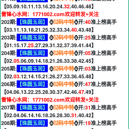
【05.09.10.11.13.16.20.24.
32
.40.46.48】
雷锋心水网：1771002.com欢迎转发+关注
202期:
【珠圆玉润】
⌚
⑿码中特
⌚开:
40
准上榜高手
【03.11.13.18.21.25.32.33.34.
40
.43.48】
203期:
【珠圆玉润】
⌚
⑿码中特
⌚开:
25
准上榜高手
【01.15.17.
25
.27.29.31.32.37.39.41.44】
204期:
【珠圆玉润】
⌚
⑿码中特
⌚开:
05
准上榜高手
【02.
05
.06.09.14.18.21.26.33.38.42.45】
205期:
【珠圆玉润】
⌚
⑿码中特
⌚开:
03
准上榜高手
【02.
03
.12.14.15.21.26.27.33.36.45.48】
206期:
【珠圆玉润】
⌚
⑿码中特
⌚开:
47
准上榜高手
【04.06.13.22.25.28.30.37.42.46.
47
.49】
雷锋心水网：1771002.com欢迎转发+关注
207期:
【珠圆玉润】
⌚
⑿码中特
⌚开:
31
准上榜高手
【02.04.06.14.16.18.26.28.30.
31
.40.42】
208期:
【珠圆玉润】
⌚
⑿码中特
⌚开:
19
准上榜高手