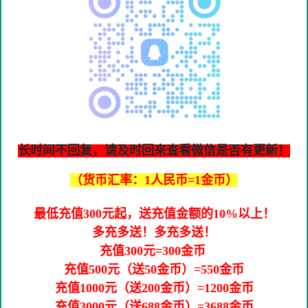
长时间不回复，请及时回来查看微信是否有更新！
（货币汇率：1人民币=1金币）
最低充值300元起，送充值金额的10%以上！
多充多送！多充多送！
充值300元=300金币
充值500元（送50金币）=550金币
充值1000元（送200金币）=1200金币
充值3000元（送688金币）=3688金币