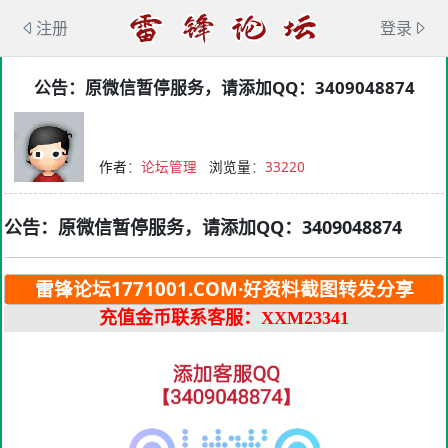
注册
登录
公告：原微信暂停服务，请添加QQ：3409048874
作者
：
论坛管理
浏览量
：
33220
公告：原微信暂停服务，请添加QQ：3409048874
雷锋论坛1771001.COM·好资料截图转发分享
充值金币联系客服：XXM23341