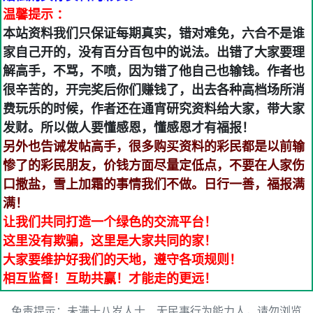
温馨提示 ：
本站资料我们只保证每期真实，错对难免，六合不是谁
家自己开的，没有百分百包中的说法。出错了大家要理
解高手，不骂，不喷，因为错了他自己也输钱。作者也
很辛苦的，开完奖后你们赚钱了，出去各种高档场所消
费玩乐的时候，作者还在通宵研究资料给大家，带大家
发财。所以做人要懂感恩，懂感恩才有福报！
另外也告诫发帖高手，很多购买资料的彩民都是以前输
惨了的彩民朋友，价钱方面尽量定低点，不要在人家伤
口撒盐，雪上加霜的事情我们不做。日行一善，福报满
满！
让我们共同打造一个绿色的交流平台！
这里没有欺骗，这里是大家共同的家！
大家要维护好我们的天地，遵守各项规则！
相互监督！互助共赢！才能走的更远！
免责提示：未满十八岁人士、无民事行为能力人，请勿浏览